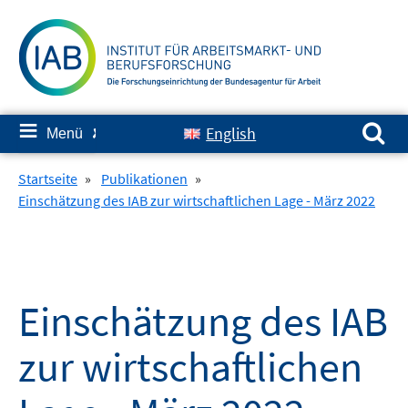
Springe
zum
Inhalt
Suchen nach:
≡
English
Menü
✘
Startseite
»
Publikationen
»
Einschätzung des IAB zur wirtschaftlichen Lage - März 2022
Einschätzung des IAB
zur wirtschaftlichen