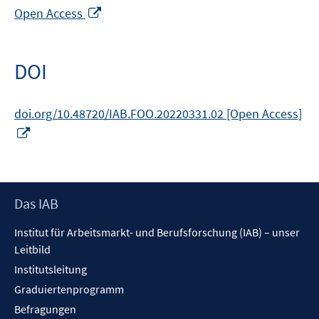
In
Open Access
neuem
Fenster
öffnen
DOI
doi.org/10.48720/IAB.FOO.20220331.02 [Open Access]
In
neuem
Fenster
öffnen
Footer
Das IAB
Inhalt
Institut für Arbeitsmarkt- und Berufsforschung (IAB) – unser
Leitbild
Institutsleitung
Graduiertenprogramm
Befragungen