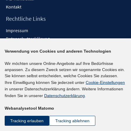
Kontakt
Rechtliche Links
Impressum
Datenschutzerklärung
Erklärung zur Barrierefreiheit
Verwendung von Cookies und anderen Technologien
Barrieren melden
Wir möchten unsere Online-Angebote auf Ihre Bedürfnisse
Social-Media-Kanäle
anpassen. Zu diesem Zweck setzen wir sogenannte Cookies ein.
Sie können selbst entscheiden, welche Cookies Sie zulassen.
BlueSky
Ihre Einwilligung können Sie jederzeit unter
Cookie-Einstellungen
YouTube
in unserer Datenschutzerklärung ändern. Weitere Informationen
LinkedIn
finden Sie in unserer
Datenschutzerklärung
.
XING
Webanalysetool Matomo
kununu
Netiquette
Tracking erlauben
Tracking ablehnen