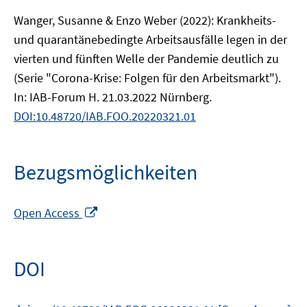
Wanger, Susanne & Enzo Weber (2022): Krankheits-
und quarantänebedingte Arbeitsausfälle legen in der
vierten und fünften Welle der Pandemie deutlich zu
(Serie "Corona-Krise: Folgen für den Arbeitsmarkt").
In: IAB-Forum H. 21.03.2022 Nürnberg.
DOI:10.48720/IAB.FOO.20220321.01
Bezugsmöglichkeiten
In
Open Access
neuem
Fenster
öffnen
DOI