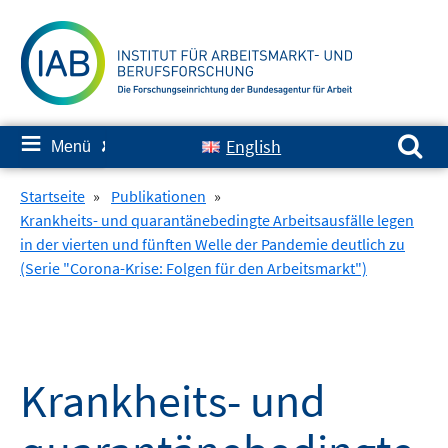
Springe
zum
Inhalt
Suchen nach:
≡
English
Menü
✘
Startseite
»
Publikationen
»
Krankheits- und quarantänebedingte Arbeitsausfälle legen
in der vierten und fünften Welle der Pandemie deutlich zu
(Serie "Corona-Krise: Folgen für den Arbeitsmarkt")
Krankheits- und