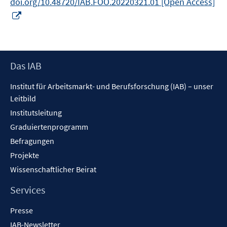
doi.org/10.48720/IAB.FOO.20220321.01 [Open Access]
In
neuem
Fenster
öffnen
Footer
Das IAB
Inhalt
Institut für Arbeitsmarkt- und Berufsforschung (IAB) – unser
Leitbild
Institutsleitung
Graduiertenprogramm
Befragungen
Projekte
Wissenschaftlicher Beirat
Services
Presse
IAB-Newsletter