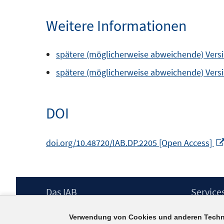
Weitere Informationen
spätere (möglicherweise abweichende) Version
spätere (möglicherweise abweichende) Versi
DOI
doi.org/10.48720/IAB.DP.2205 [Open Access]
Footer
Das IAB
Service
Inhalt
Institut für Arbeitsmarkt- und
Presse
Verwendung von Cookies und anderen Techn
Berufsforschung (IAB) – unser Leitbild
IAB-Newsl