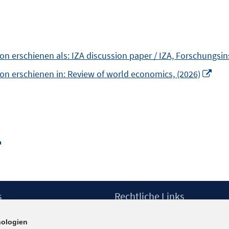
 erschienen als: IZA discussion paper / IZA, Forschungsins
In
on erschienen in: Review of world economics, (2026)
neu
Fens
öffn
In
neuem
Fenster
öffnen
s
Rechtliche Links
Impressum
ologien
etter
Datenschutzerklärung