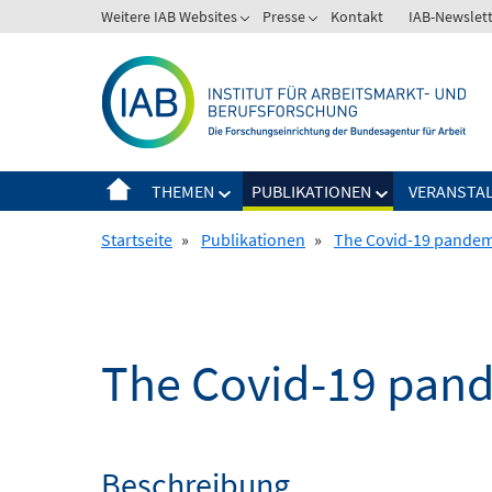
Springe
Weitere IAB Websites
Presse
Kontakt
IAB-Newslet
zum
Inhalt
THEMEN
PUBLIKATIONEN
VERANSTA
Startseite
»
Publikationen
»
The Covid-19 pandemi
The Covid-19 pand
Beschreibung