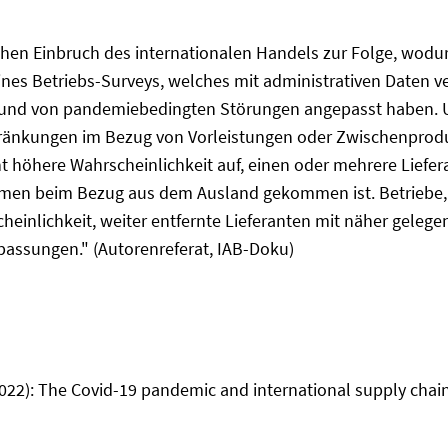
chen Einbruch des internationalen Handels zur Folge, wodur
es Betriebs-Surveys, welches mit administrativen Daten v
fgrund von pandemiebedingten Störungen angepasst haben. U
ränkungen im Bezug von Vorleistungen oder Zwischenprodu
t höhere Wahrscheinlichkeit auf, einen oder mehrere Liefer
emen beim Bezug aus dem Ausland gekommen ist. Betriebe,
einlichkeit, weiter entfernte Lieferanten mit näher gelege
passungen." (Autorenreferat, IAB-Doku)
022): The Covid-19 pandemic and international supply chain