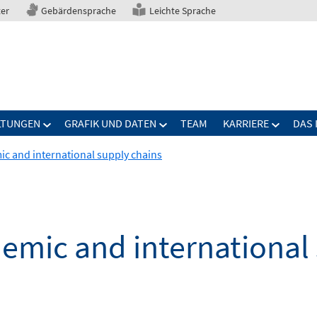
ter
Gebärdensprache
Leichte Sprache
LTUNGEN
GRAFIK UND DATEN
TEAM
KARRIERE
DAS 
c and international supply chains
emic and international 