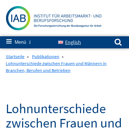
Springe
zum
Inhalt
Suchen nach:
≡
English
Menü
✘
Startseite
»
Publikationen
»
Lohnunterschiede zwischen Frauen und Männern in
Branchen, Berufen und Betrieben
Lohnunterschiede
zwischen Frauen und