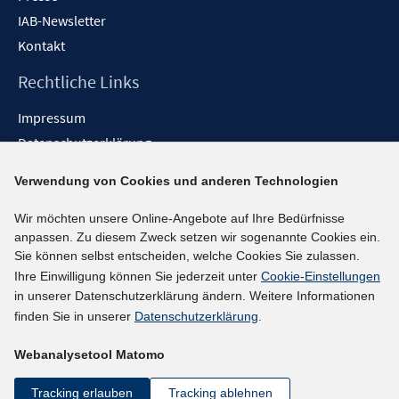
IAB-Newsletter
Kontakt
Rechtliche Links
Impressum
Datenschutzerklärung
Erklärung zur Barrierefreiheit
Verwendung von Cookies und anderen Technologien
Barrieren melden
Wir möchten unsere Online-Angebote auf Ihre Bedürfnisse
Social-Media-Kanäle
anpassen. Zu diesem Zweck setzen wir sogenannte Cookies ein.
Sie können selbst entscheiden, welche Cookies Sie zulassen.
BlueSky
Ihre Einwilligung können Sie jederzeit unter
Cookie-Einstellungen
YouTube
in unserer Datenschutzerklärung ändern. Weitere Informationen
LinkedIn
finden Sie in unserer
Datenschutzerklärung
.
XING
Webanalysetool Matomo
kununu
Netiquette
Tracking erlauben
Tracking ablehnen