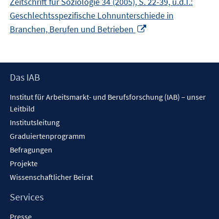
Zeitschrift für Soziologie 34 (2005), S. 22-39, u.d.T.:
Geschlechtsspezifische Lohnunterschiede in
In
Branchen, Berufen und Betrieben
neuem
Fenster
öffnen
Footer
Das IAB
Inhalt
Institut für Arbeitsmarkt- und Berufsforschung (IAB) – unser
Leitbild
Institutsleitung
Graduiertenprogramm
Befragungen
Projekte
Wissenschaftlicher Beirat
Services
Presse