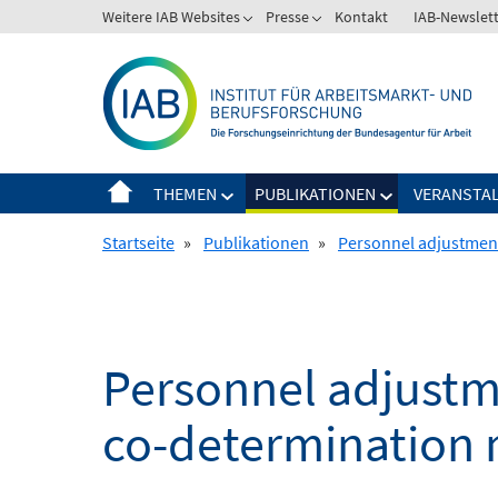
Springe
Weitere IAB Websites
Presse
Kontakt
IAB-Newslet
zum
Inhalt
THEMEN
PUBLIKATIONEN
VERANSTA
Startseite
»
Publikationen
»
Personnel adjustment
Personnel adjustm
co-determination 