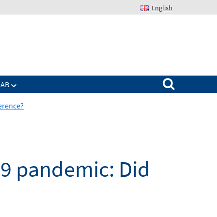
English
Suchen nach:
IAB
erence?
19 pandemic: Did