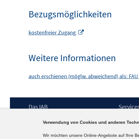
Bezugsmöglichkeiten
In
kostenfreier Zugang
neuem
Fenster
Weitere Informationen
öffnen
auch erschienen (möglw. abweichend) als: FAU
Footer
Das IAB
Service
Inhalt
Institut für Arbeitsmarkt- und
Presse
Verwendung von Cookies und anderen Techn
Berufsforschung (IAB) – unser Leitbild
IAB-Newsl
Institutsleitung
Kontakt
Wir möchten unsere Online-Angebote auf Ihre B