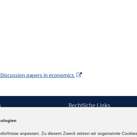
In
 Discussion papers in economics
neuem
Fenster
öffnen
s
Rechtliche Links
Impressum
ologien
etter
Datenschutzerklärung
Erklärung zur Barrierefreiheit
edürfnisse anpassen. Zu diesem Zweck setzen wir sogenannte Cookies