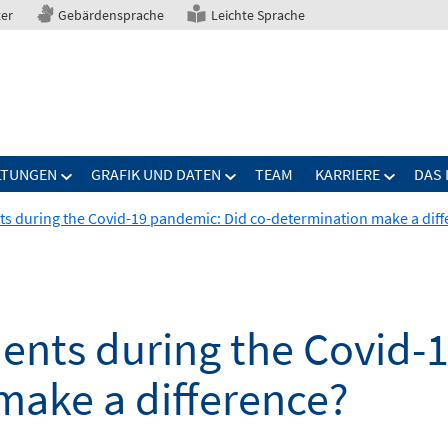
ter
Gebärdensprache
Leichte Sprache
LTUNGEN
GRAFIK UND DATEN
TEAM
KARRIERE
DAS 
s during the Covid-19 pandemic: Did co-determination make a diff
ents during the Covid-
make a difference?