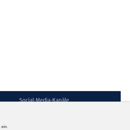
Social-Media-Kanäle
BlueSky
YouTube
LinkedIn
 ein.