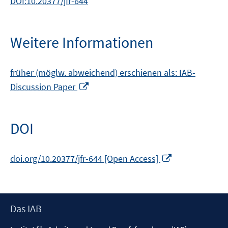
DOI:10.20377/jfr-644
Weitere Informationen
früher (möglw. abweichend) erschienen als: IAB-
In
Discussion Paper
neuem
Fenster
öffnen
DOI
In
doi.org/10.20377/jfr-644 [Open Access]
neuem
Fenster
öffnen
Footer
Das IAB
Inhalt