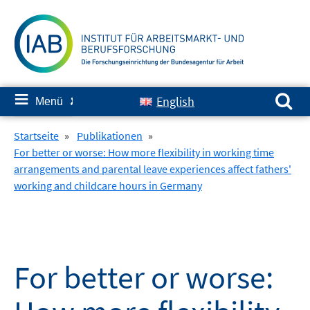
Springe
zum
Inhalt
Suchen nach:
≡
English
Menü
✘
Startseite
»
Publikationen
»
For better or worse: How more flexibility in working time
arrangements and parental leave experiences affect fathers'
working and childcare hours in Germany
For better or worse: