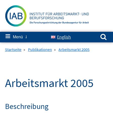
Springe
zum
Inhalt
Suchen nach:
≡
English
Menü
✘
Startseite
»
Publikationen
»
Arbeitsmarkt 2005
Arbeitsmarkt 2005
Beschreibung