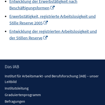
Entwicklung der Erwerbstätigkeit nach
In
Beschäftigungsformen
neuem
Erwerbstätigkeit, registrierte Arbeitslosigkeit und
Fenster
In
Stille Reserve 2005
öffnen
neuem
Entwicklung der registrierten Arbeitslosigkeit und
Fenster
In
der Stillen Reserve
öffnen
neuem
Fenster
öffnen
Footer
Das IAB
Inhalt
Institut für Arbeitsmarkt- und Berufsforschung (IAB) – unser
Leitbild
Institutsleitung
Graduiertenprogramm
Befragungen