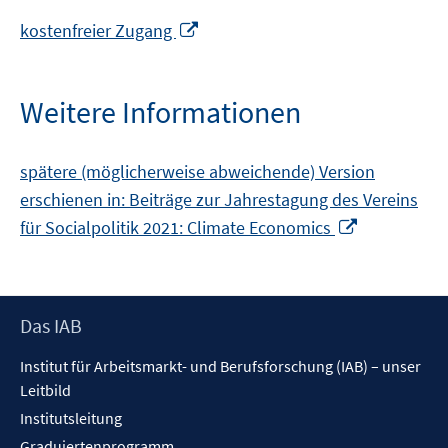
In
kostenfreier Zugang
neuem
Fenster
öffnen
Weitere Informationen
spätere (möglicherweise abweichende) Version
erschienen in: Beiträge zur Jahrestagung des Vereins
In
für Socialpolitik 2021: Climate Economics
neuem
Fenster
öffnen
Footer
Das IAB
Inhalt
Institut für Arbeitsmarkt- und Berufsforschung (IAB) – unser
Leitbild
Institutsleitung
Graduiertenprogramm