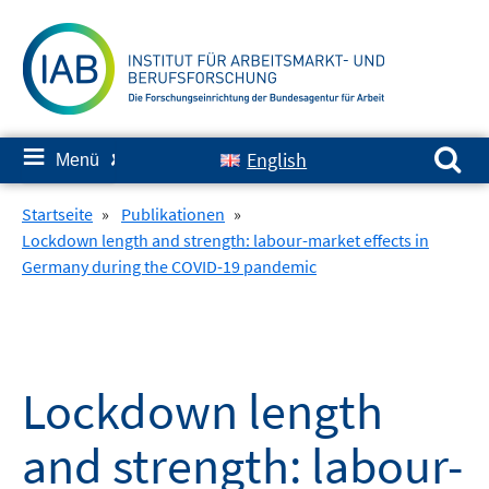
Springe
zum
Inhalt
Suchen nach:
≡
English
Menü
✘
Startseite
»
Publikationen
»
Lockdown length and strength: labour-market effects in
Germany during the COVID-19 pandemic
Lockdown length
and strength: labour-