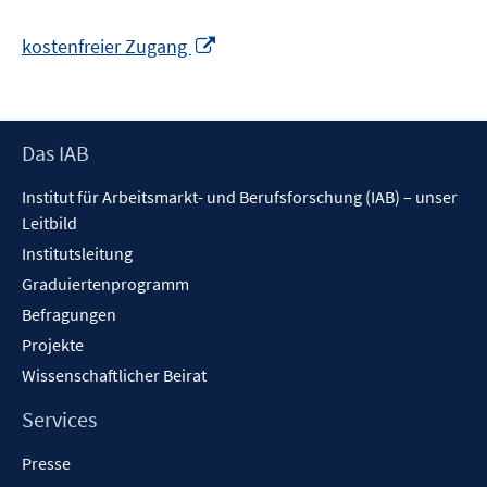
In
kostenfreier Zugang
neuem
Fenster
öffnen
Footer
Das IAB
Inhalt
Institut für Arbeitsmarkt- und Berufsforschung (IAB) – unser
Leitbild
Institutsleitung
Graduiertenprogramm
Befragungen
Projekte
Wissenschaftlicher Beirat
Services
Presse