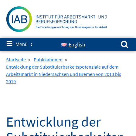
Springe
zum
Inhalt
Suchen nach:
≡
English
Menü
✘
Startseite
»
Publikationen
»
Entwicklung der Substituierbarkeitspotenziale auf dem
Arbeitsmarkt in Niedersachsen und Bremen von 2013 bis
2019
Entwicklung der