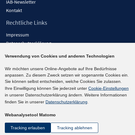
IAB-Newsletter
Kontakt
Rechtliche Links
Impressum
Datenschutzerklärung
Erklärung zur Barrierefreiheit
Verwendung von Cookies und anderen Technologien
Barrieren melden
Wir möchten unsere Online-Angebote auf Ihre Bedürfnisse
Social-Media-Kanäle
anpassen. Zu diesem Zweck setzen wir sogenannte Cookies ein.
Sie können selbst entscheiden, welche Cookies Sie zulassen.
BlueSky
Ihre Einwilligung können Sie jederzeit unter
Cookie-Einstellungen
YouTube
in unserer Datenschutzerklärung ändern. Weitere Informationen
LinkedIn
finden Sie in unserer
Datenschutzerklärung
.
XING
Webanalysetool Matomo
kununu
Netiquette
Tracking erlauben
Tracking ablehnen