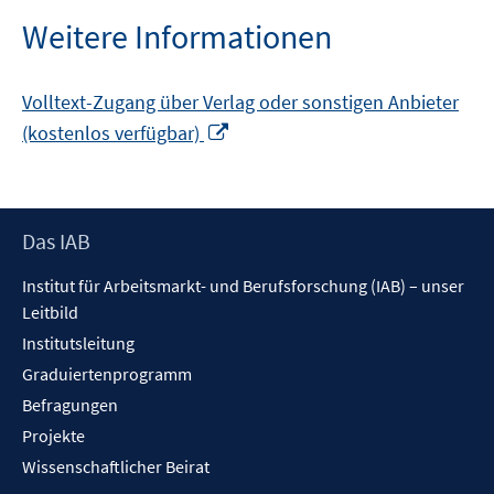
Weitere Informationen
Volltext-Zugang über Verlag oder sonstigen Anbieter
In
(kostenlos verfügbar)
neuem
Fenster
öffnen
Footer
Das IAB
Inhalt
Institut für Arbeitsmarkt- und Berufsforschung (IAB) – unser
Leitbild
Institutsleitung
Graduiertenprogramm
Befragungen
Projekte
Wissenschaftlicher Beirat