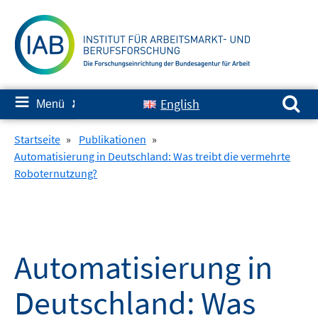
Springe
zum
Inhalt
Suchen nach:
≡
English
Menü
✘
Startseite
»
Publikationen
»
Automatisierung in Deutschland: Was treibt die vermehrte
Roboternutzung?
Automatisierung in
Deutschland: Was