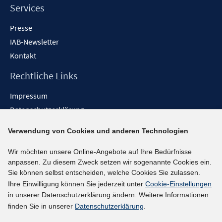
Services
Presse
IAB-Newsletter
Kontakt
Rechtliche Links
Impressum
Datenschutzerklärung
Erklärung zur Barrierefreiheit
Verwendung von Cookies und anderen Technologien
Barrieren melden
Wir möchten unsere Online-Angebote auf Ihre Bedürfnisse
Social-Media-Kanäle
anpassen. Zu diesem Zweck setzen wir sogenannte Cookies ein.
Sie können selbst entscheiden, welche Cookies Sie zulassen.
BlueSky
Ihre Einwilligung können Sie jederzeit unter
Cookie-Einstellungen
YouTube
in unserer Datenschutzerklärung ändern. Weitere Informationen
LinkedIn
finden Sie in unserer
Datenschutzerklärung
.
XING