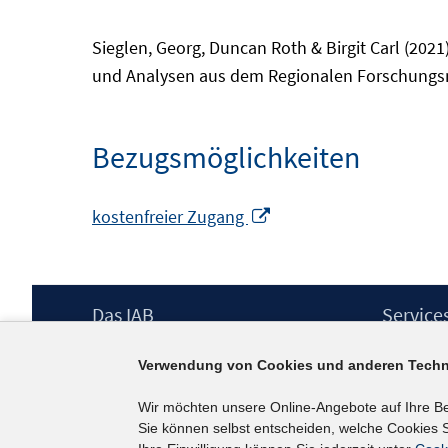
Sieglen, Georg, Duncan Roth & Birgit Carl (202
und Analysen aus dem Regionalen Forschungsne
Bezugsmöglichkeiten
In
kostenfreier Zugang
neuem
Fenster
öffnen
Footer
Das IAB
Service
Inhalt
Institut für Arbeitsmarkt- und
Presse
Verwendung von Cookies und anderen Techn
Berufsforschung (IAB) – unser Leitbild
IAB-Newsl
Institutsleitung
Kontakt
Wir möchten unsere Online-Angebote auf Ihre B
Graduiertenprogramm
Sie können selbst entscheiden, welche Cookies S
Befragungen