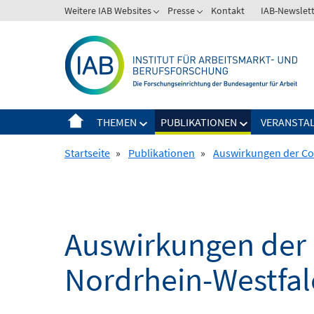
Springe
Weitere IAB Websites
Presse
Kontakt
IAB-Newslet
zum
Inhalt
THEMEN
PUBLIKATIONEN
VERANSTA
Startseite
»
Publikationen
»
Auswirkungen der Cov
Auswirkungen der 
Nordrhein-Westfa