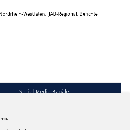
 Nordrhein-Westfalen. (IAB-Regional. Berichte
Social-Media-Kanäle
BlueSky
YouTube
LinkedIn
 ein.
XING