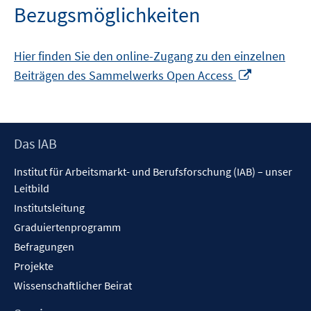
Bezugsmöglichkeiten
Hier finden Sie den online-Zugang zu den einzelnen
In
Beiträgen des Sammelwerks Open Access
neuem
Fenster
öffnen
Footer
Das IAB
Inhalt
Institut für Arbeitsmarkt- und Berufsforschung (IAB) – unser
Leitbild
Institutsleitung
Graduiertenprogramm
Befragungen
Projekte
Wissenschaftlicher Beirat