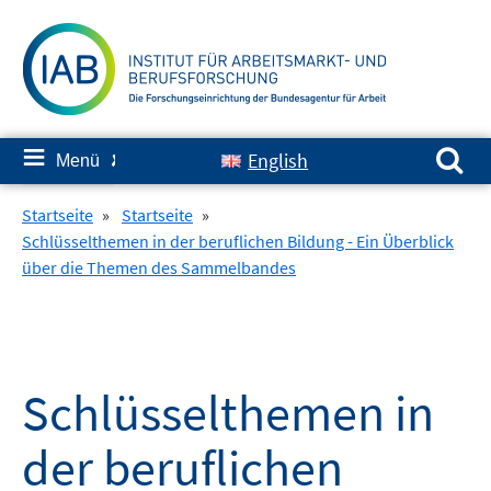
Springe
zum
Inhalt
Suchen nach:
≡
English
Menü
✘
Startseite
»
Startseite
»
Schlüsselthemen in der beruflichen Bildung - Ein Überblick
über die Themen des Sammelbandes
Schlüsselthemen in
der beruflichen