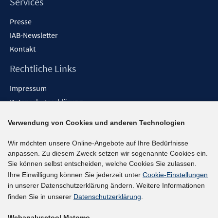
Services
Presse
IAB-Newsletter
Kontakt
Rechtliche Links
Impressum
Datenschutzerklärung
Erklärung zur Barrierefreiheit
Verwendung von Cookies und anderen Technologien
Barrieren melden
Wir möchten unsere Online-Angebote auf Ihre Bedürfnisse
Social-Media-Kanäle
anpassen. Zu diesem Zweck setzen wir sogenannte Cookies ein.
Sie können selbst entscheiden, welche Cookies Sie zulassen.
BlueSky
Ihre Einwilligung können Sie jederzeit unter
Cookie-Einstellungen
YouTube
in unserer Datenschutzerklärung ändern. Weitere Informationen
LinkedIn
finden Sie in unserer
Datenschutzerklärung
.
XING
Webanalysetool Matomo