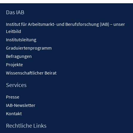
öffn
Footer
Das IAB
Inhalt
Institut für Arbeitsmarkt- und Berufsforschung (IAB) – unser
Leitbild
Institutsleitung
Graduiertenprogramm
Befragungen
Projekte
Wissenschaftlicher Beirat
Services
Presse
IAB-Newsletter
Kontakt
Rechtliche Links