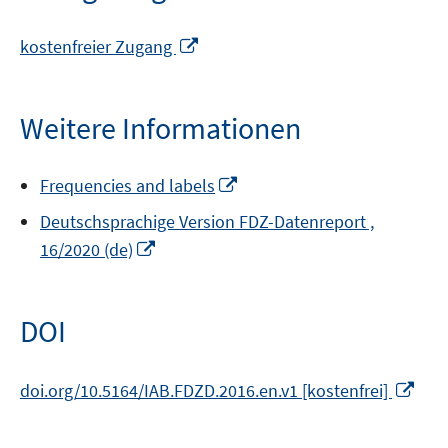
In
kostenfreier Zugang
neuem
Fenster
öffnen
Weitere Informationen
In
Frequencies and labels
neuem
Deutschsprachige Version FDZ-Datenreport ,
Fenster
In
16/2020 (de)
öffnen
neuem
Fenster
öffnen
DOI
In
doi.org/10.5164/IAB.FDZD.2016.en.v1 [kostenfrei]
neu
Fens