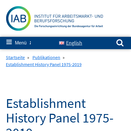
Springe
zum
Inhalt
Suchen nach:
≡
English
Menü
✘
Startseite
»
Publikationen
»
Establishment History Panel 1975-2019
Establishment
History Panel 1975-