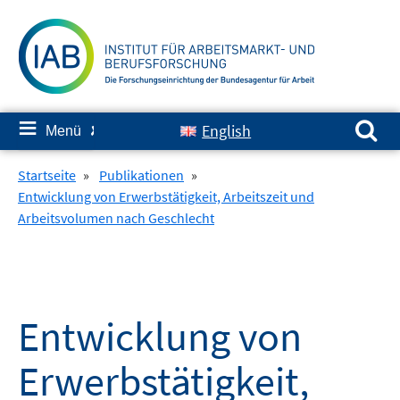
Springe
zum
Inhalt
Suchen nach:
≡
English
Menü
✘
Startseite
»
Publikationen
»
Entwicklung von Erwerbstätigkeit, Arbeitszeit und
Arbeitsvolumen nach Geschlecht
Entwicklung von
Erwerbstätigkeit,