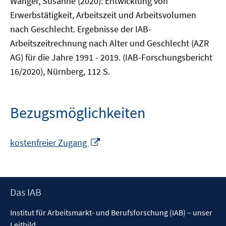
Wanger, Susanne (2020): Entwicklung von
Erwerbstätigkeit, Arbeitszeit und Arbeitsvolumen
nach Geschlecht. Ergebnisse der IAB-
Arbeitszeitrechnung nach Alter und Geschlecht (AZR
AG) für die Jahre 1991 - 2019. (IAB-Forschungsbericht
16/2020), Nürnberg, 112 S.
Bezugsmöglichkeiten
In
kostenfreier Zugang
neuem
Fenster
öffnen
Footer
Das IAB
Inhalt
Institut für Arbeitsmarkt- und Berufsforschung (IAB) – unser
Leitbild