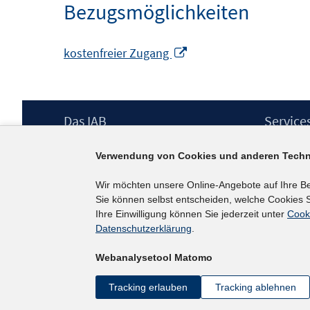
Bezugsmöglichkeiten
In
kostenfreier Zugang
neuem
Fenster
öffnen
Footer
Das IAB
Service
Inhalt
Institut für Arbeitsmarkt- und
Presse
Verwendung von Cookies und anderen Techn
Berufsforschung (IAB) – unser Leitbild
IAB-Newsl
Institutsleitung
Kontakt
Wir möchten unsere Online-Angebote auf Ihre B
Graduiertenprogramm
Sie können selbst entscheiden, welche Cookies S
Befragungen
Ihre Einwilligung können Sie jederzeit unter
Cook
Projekte
Datenschutzerklärung
.
Wissenschaftlicher Beirat
Webanalysetool Matomo
Tracking erlauben
Tracking ablehnen