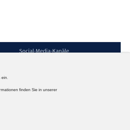
Social-Media-Kanäle
BlueSky
YouTube
LinkedIn
 ein.
XING
kununu
rmationen finden Sie in unserer
Netiquette