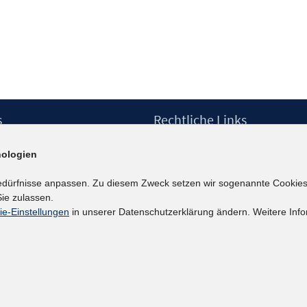
s
Rechtliche Links
Impressum
ologien
etter
Datenschutzerklärung
Erklärung zur Barrierefreiheit
edürfnisse anpassen. Zu diesem Zweck setzen wir sogenannte Cookies
Barrieren melden
ie zulassen.
ie-Einstellungen
in unserer Datenschutzerklärung ändern. Weitere Info