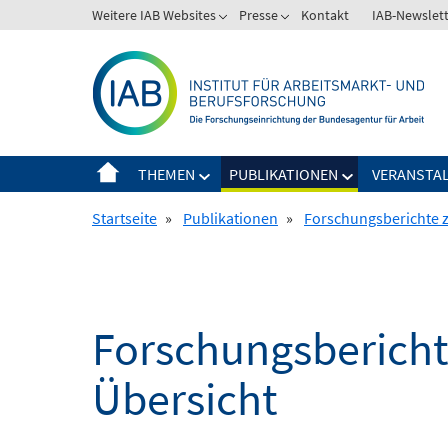
Springe
Weitere IAB Websites
Presse
Kontakt
IAB-Newslet
zum
Inhalt
THEMEN
PUBLIKATIONEN
VERANSTA
Startseite
»
Publikationen
»
Forschungsberichte zu
Forschungsberichte
Übersicht