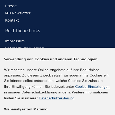
Presse
IAB-Newsletter
Kontakt
Rechtliche Links
Impressum
Datenschutzerklärung
Erklärung zur Barrierefreiheit
Verwendung von Cookies und anderen Technologien
Barrieren melden
Wir möchten unsere Online-Angebote auf Ihre Bedürfnisse
Social-Media-Kanäle
anpassen. Zu diesem Zweck setzen wir sogenannte Cookies ein.
Sie können selbst entscheiden, welche Cookies Sie zulassen.
BlueSky
Ihre Einwilligung können Sie jederzeit unter
Cookie-Einstellungen
YouTube
in unserer Datenschutzerklärung ändern. Weitere Informationen
LinkedIn
finden Sie in unserer
Datenschutzerklärung
.
XING
Webanalysetool Matomo
kununu