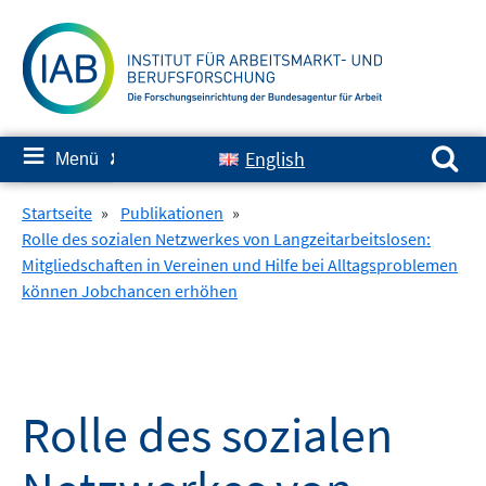
Springe
zum
Inhalt
Suchen nach:
≡
English
Menü
✘
Startseite
»
Publikationen
»
Rolle des sozialen Netzwerkes von Langzeitarbeitslosen:
Mitgliedschaften in Vereinen und Hilfe bei Alltagsproblemen
können Jobchancen erhöhen
Rolle des sozialen