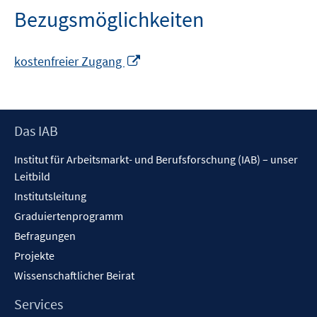
Bezugsmöglichkeiten
In
kostenfreier Zugang
neuem
Fenster
öffnen
Footer
Das IAB
Inhalt
Institut für Arbeitsmarkt- und Berufsforschung (IAB) – unser
Leitbild
Institutsleitung
Graduiertenprogramm
Befragungen
Projekte
Wissenschaftlicher Beirat
Services