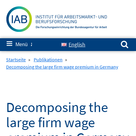
Springe
zum
Inhalt
Suchen nach:
≡
English
Menü
✘
Startseite
»
Publikationen
»
Decomposing the large firm wage premium in Germany
Decomposing the
large firm wage