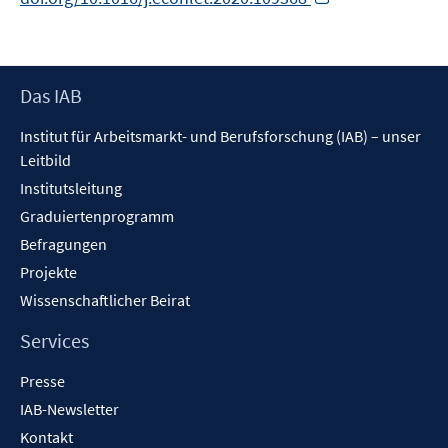
neuem
Fenster
öffnen
Footer
Das IAB
Inhalt
Institut für Arbeitsmarkt- und Berufsforschung (IAB) – unser
Leitbild
Institutsleitung
Graduiertenprogramm
Befragungen
Projekte
Wissenschaftlicher Beirat
Services
Presse
IAB-Newsletter
Kontakt