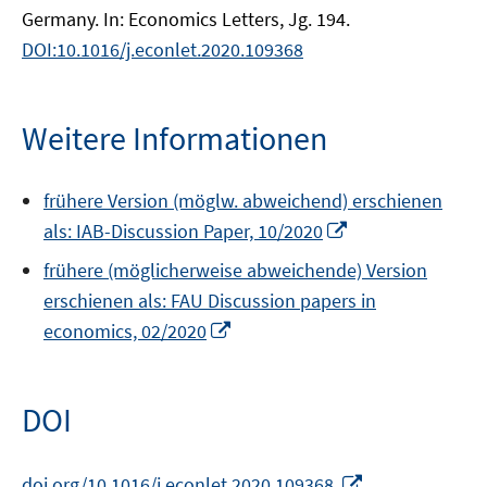
Germany. In: Economics Letters, Jg. 194.
DOI:10.1016/j.econlet.2020.109368
Weitere Informationen
frühere Version (möglw. abweichend) erschienen
In
als: IAB-Discussion Paper, 10/2020
neuem
frühere (möglicherweise abweichende) Version
Fenster
erschienen als: FAU Discussion papers in
öffnen
In
economics, 02/2020
neuem
Fenster
öffnen
DOI
In
doi.org/10.1016/j.econlet.2020.109368