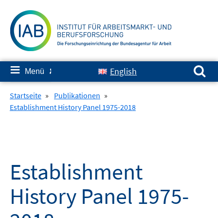
Springe
zum
Inhalt
Suchen nach:
≡
English
Menü
✘
Startseite
»
Publikationen
»
Establishment History Panel 1975-2018
Establishment
History Panel 1975-