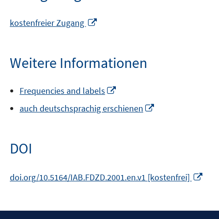
In
kostenfreier Zugang
neuem
Fenster
öffnen
Weitere Informationen
In
Frequencies and labels
neuem
In
auch deutschsprachig erschienen
Fenster
neuem
öffnen
Fenster
öffnen
DOI
In
doi.org/10.5164/IAB.FDZD.2001.en.v1 [kostenfrei]
neu
Fens
öffn