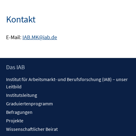
Kontakt
E-Mail:
IAB.MK@iab.de
Footer
Das IAB
Inhalt
Institut für Arbeitsmarkt- und Berufsforschung (IAB) – unser
Leitbild
Institutsleitung
Graduiertenprogramm
Befragungen
Projekte
Wissenschaftlicher Beirat