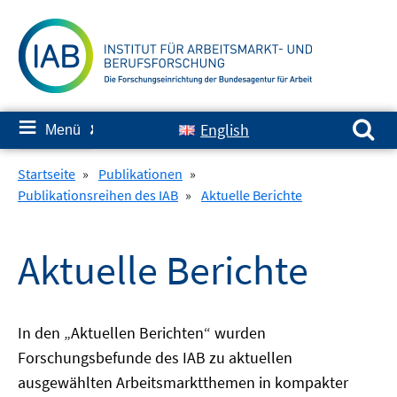
Springe
zum
Inhalt
Suchen nach:
≡
English
Menü
✘
Startseite
»
Publikationen
»
Publikationsreihen des IAB
»
Aktuelle Berichte
Aktuelle Berichte
In den „Aktuellen Berichten“ wurden
Forschungsbefunde des IAB zu aktuellen
ausgewählten Arbeitsmarktthemen in kompakter