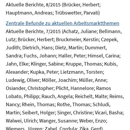
Aktuelle Berichte, 8/2015 (Brücker, Herbert;
Hauptmann, Andreas; Trübswetter, Parvati)
Zentrale Befunde zu aktuellen Arbeitsmarktthemen
Aktuelle Berichte, 7/2015 (Achatz, Juliane; Bellmann,
Lutz; Brücker, Herbert; Bruckmeier, Kerstin; Czepek,
Judith; Dietrich, Hans; Dietz, Martin; Dummert,
Sandra; Fuchs, Johann; Haller, Peter; Himsel, Carina;
Jahn, Elke; Klinger, Sabine; Kruppe, Thomas; Kubis,
Alexander; Kupka, Peter; Lietzmann, Torsten;
Ludewig, Oliver; Möller, Joachim; Müller, Anne;
Osiander, Christopher; Plicht, Hannelore; Ramos
Lobato, Philipp; Rauch, Angela; Reichelt, Malte; Reims,
Nancy; Rhein, Thomas; Rothe, Thomas; Schludi,
Martin; Seibert, Holger; Singer, Christine; Vicari, Basha;
Walwei, Ulrich; Wanger, Susanne; Weber, Enzo;
Wiemers, Jürgen; Zabel, Cordula; Zika, Gerd)