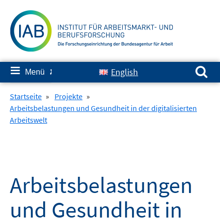
Springe
zum
Inhalt
Suchen nach:
≡
English
Menü
✘
Startseite
»
Projekte
»
Arbeitsbelastungen und Gesundheit in der digitalisierten
Arbeitswelt
Arbeitsbelastungen
und Gesundheit in