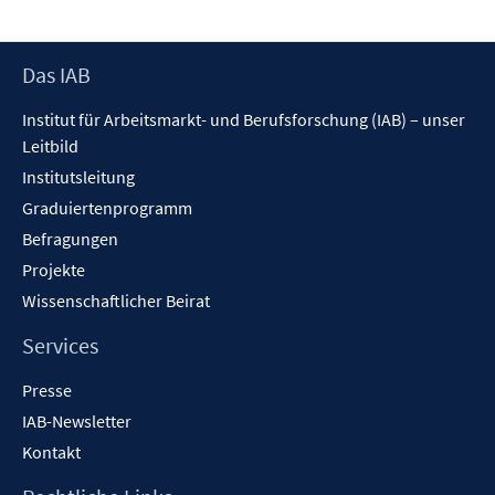
Footer
Das IAB
Inhalt
Institut für Arbeitsmarkt- und Berufsforschung (IAB) – unser
Leitbild
Institutsleitung
Graduiertenprogramm
Befragungen
Projekte
Wissenschaftlicher Beirat
Services
Presse
IAB-Newsletter
Kontakt