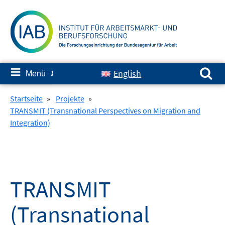
Springe
zum
Inhalt
Suchen nach:
≡
English
Menü
✘
Startseite
»
Projekte
»
TRANSMIT (Transnational Perspectives on Migration and
Integration)
TRANSMIT
(Transnational