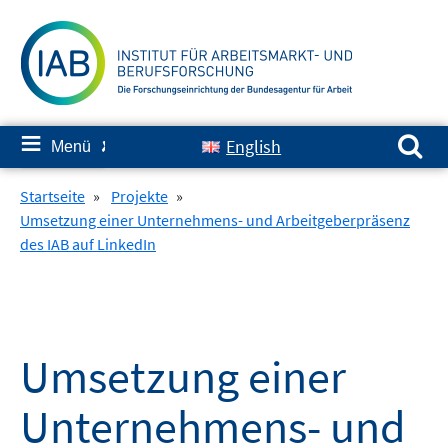
Springe
zum
Inhalt
Suchen nach:
≡
English
Menü
✘
Startseite
»
Projekte
»
Umsetzung einer Unternehmens- und Arbeitgeberpräsenz
des IAB auf LinkedIn
Umsetzung einer
Unternehmens- und