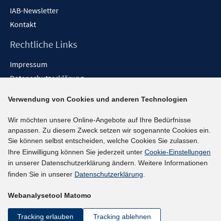
IAB-Newsletter
Kontakt
Rechtliche Links
Impressum
Datenschutzerklärung
Erklärung zur Barrierefreiheit
Verwendung von Cookies und anderen Technologien
Barrieren melden
Wir möchten unsere Online-Angebote auf Ihre Bedürfnisse
Social-Media-Kanäle
anpassen. Zu diesem Zweck setzen wir sogenannte Cookies ein.
Sie können selbst entscheiden, welche Cookies Sie zulassen.
BlueSky
Ihre Einwilligung können Sie jederzeit unter
Cookie-Einstellungen
YouTube
in unserer Datenschutzerklärung ändern. Weitere Informationen
LinkedIn
finden Sie in unserer
Datenschutzerklärung
.
XING
Webanalysetool Matomo
kununu
Netiquette
Tracking erlauben
Tracking ablehnen