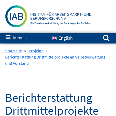
Springe
zum
Inhalt
Suchen nach:
≡
English
Menü
✘
Startseite
»
Projekte
»
Berichterstattung Drittmittelprojekte an Selbstverwaltung
und Vorstand
Berichterstattung
Drittmittelprojekte