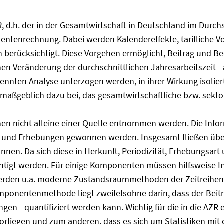
, d.h. der in der Gesamtwirtschaft in Deutschland im Durchs
nentenrechnung. Dabei werden Kalendereffekte, tarifliche V
rücksichtigt. Diese Vorgehen ermöglicht, Beitrag und Be
chen Veränderung der durchschnittlichen Jahresarbeitszeit -
ennten Analyse unterzogen werden, in ihrer Wirkung isolier
aßgeblich dazu bei, das gesamtwirtschaftliche bzw. sekt
en nicht alleine einer Quelle entnommen werden. Die Info
 und Erhebungen gewonnen werden. Insgesamt fließen über 2
nen. Da sich diese in Herkunft, Periodizität, Erhebungsar
tigt werden. Für einige Komponenten müssen hilfsweise I
werden u.a. moderne Zustandsraummethoden der Zeitreihen
Komponentenmethode liegt zweifelsohne darin, dass der Be
en - quantifiziert werden kann. Wichtig für die in die AZR
rliegen und zum anderen, dass es sich um Statistiken mit e