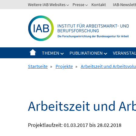
Springe
Weitere IAB Websites
Presse
Kontakt
IAB-Newslet
zum
Inhalt
THEMEN
PUBLIKATIONEN
VERANSTA
Startseite
»
Projekte
»
Arbeitszeit und Arbeitsvo
Arbeitszeit und A
Projektlaufzeit: 01.03.2017 bis 28.02.2018