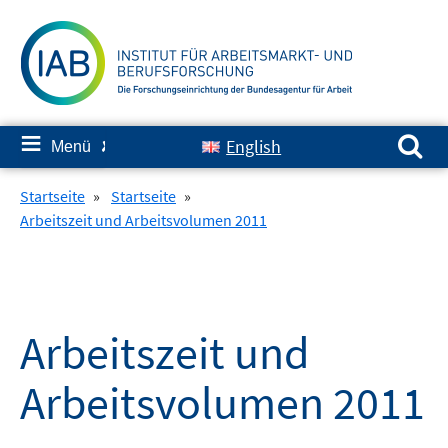
Springe
zum
Inhalt
Suchen nach:
≡
English
Menü
✘
Startseite
»
Startseite
»
Arbeitszeit und Arbeitsvolumen 2011
Arbeitszeit und
Arbeitsvolumen 2011