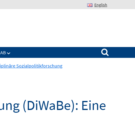
English
Suchen nach:
IAB
iplinäre Sozialpolitikforschung
ung (DiWaBe): Eine