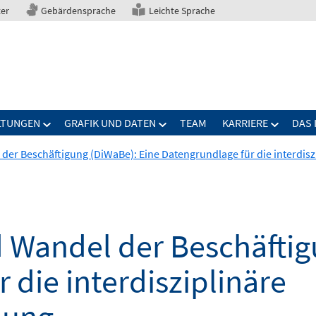
ter
Gebärdensprache
Leichte Sprache
LTUNGEN
GRAFIK UND DATEN
TEAM
KARRIERE
DAS 
 der Beschäftigung (DiWaBe): Eine Datengrundlage für die interdisz
d Wandel der Beschäftig
 die interdisziplinäre