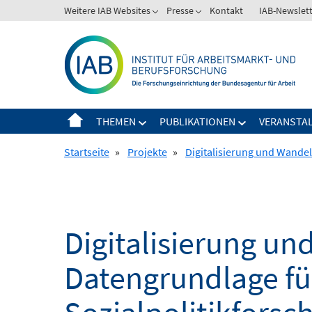
Springe
Weitere IAB Websites
Presse
Kontakt
IAB-Newslet
zum
Inhalt
THEMEN
PUBLIKATIONEN
VERANSTA
Startseite
»
Projekte
»
Digitalisierung und Wandel
Digitalisierung un
Datengrundlage für