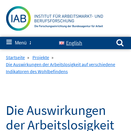
Springe
zum
Inhalt
Suchen nach:
≡
English
Menü
✘
Startseite
»
Projekte
»
Die Auswirkungen der Arbeitslosigkeit auf verschiedene
Indikatoren des Wohlbefindens
Die Auswirkungen
der Arbeitslosigkeit