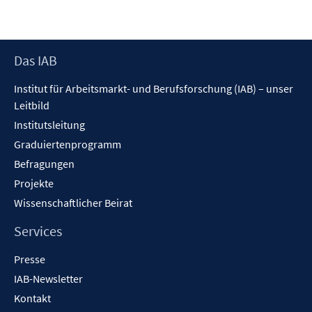
Footer
Das IAB
Inhalt
Institut für Arbeitsmarkt- und Berufsforschung (IAB) – unser
Leitbild
Institutsleitung
Graduiertenprogramm
Befragungen
Projekte
Wissenschaftlicher Beirat
Services
Presse
IAB-Newsletter
Kontakt