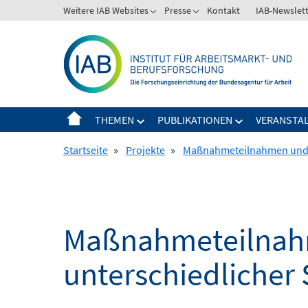
Springe
Weitere IAB Websites
Presse
Kontakt
IAB-Newslet
zum
Inhalt
THEMEN
PUBLIKATIONEN
VERANSTA
Startseite
»
Projekte
»
Maßnahmeteilnahmen und -w
Maßnahmeteilnahm
unterschiedlicher 