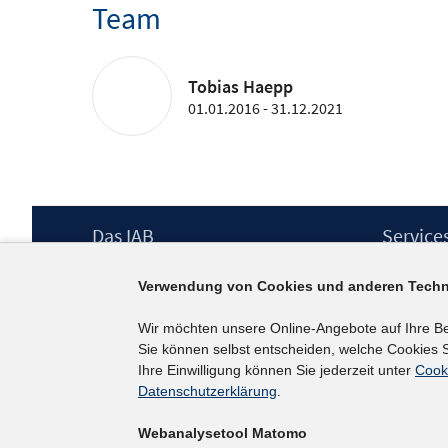
Team
Tobias Haepp
01.01.2016 - 31.12.2021
Footer
Das IAB
Service
Inhalt
Institut für Arbeitsmarkt- und
Presse
Verwendung von Cookies und anderen Techn
Berufsforschung (IAB) – unser Leitbild
IAB-Newsl
Institutsleitung
Kontakt
Wir möchten unsere Online-Angebote auf Ihre B
Graduiertenprogramm
Sie können selbst entscheiden, welche Cookies S
Befragungen
Ihre Einwilligung können Sie jederzeit unter
Cook
Projekte
Datenschutzerklärung
.
Wissenschaftlicher Beirat
Webanalysetool Matomo