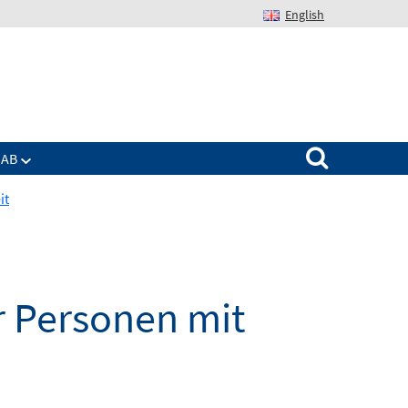
English
Suchen nach:
IAB
it
 Personen mit