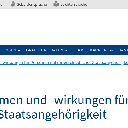
ter
Gebärdensprache
Leichte Sprache
LTUNGEN
GRAFIK UND DATEN
TEAM
KARRIERE
DAS 
irkungen für Personen mit unterschiedlicher Staatsangehörigke
en und -wirkungen für
Staatsangehörigkeit