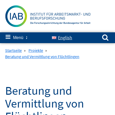
Springe
zum
Inhalt
Suchen nach:
≡
English
Menü
✘
Startseite
»
Projekte
»
Beratung und Vermittlung von Flüchtlingen
Beratung und
Vermittlung von