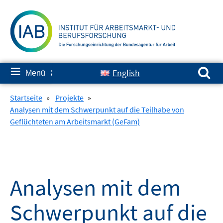
Springe
zum
Inhalt
Suchen nach:
≡
English
Menü
✘
Startseite
»
Projekte
»
Analysen mit dem Schwerpunkt auf die Teilhabe von
Geflüchteten am Arbeitsmarkt (GeFam)
Analysen mit dem
Schwerpunkt auf die