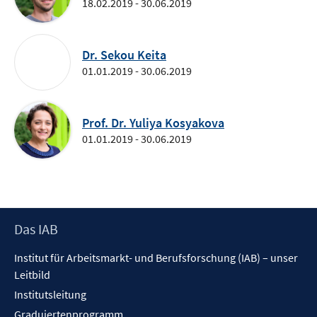
18.02.2019 - 30.06.2019
Dr. Sekou Keita
01.01.2019 - 30.06.2019
Prof. Dr. Yuliya Kosyakova
01.01.2019 - 30.06.2019
Footer
Das IAB
Inhalt
Institut für Arbeitsmarkt- und Berufsforschung (IAB) – unser
Leitbild
Institutsleitung
Graduiertenprogramm