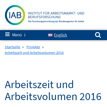
Springe
zum
Inhalt
Suchen nach:
≡
English
Menü
✘
Startseite
»
Projekte
»
Arbeitszeit und Arbeitsvolumen 2016
Arbeitszeit und
Arbeitsvolumen 2016