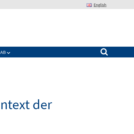
English
Suchen nach:
IAB
ntext der