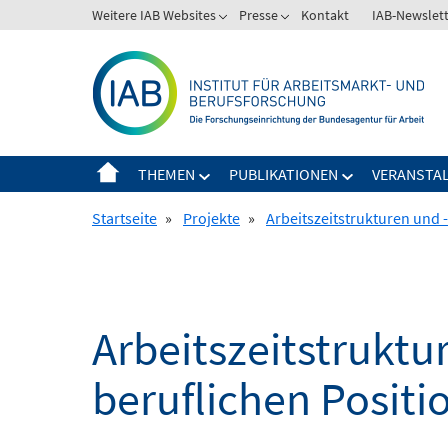
Springe
Weitere IAB Websites
Presse
Kontakt
IAB-Newslet
zum
Inhalt
THEMEN
PUBLIKATIONEN
VERANSTA
Startseite
»
Projekte
»
Arbeitszeitstrukturen und 
Arbeitszeitstrukt
beruflichen Positi