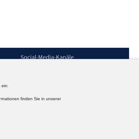
Social-Media-Kanäle
BlueSky
YouTube
LinkedIn
 ein.
XING
kununu
rmationen finden Sie in unserer
Netiquette