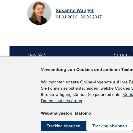
Susanne Wanger
01.01.2016 - 30.06.2017
Footer
Das IAB
Service
Inhalt
Institut für Arbeitsmarkt- und
Presse
Verwendung von Cookies und anderen Techn
Berufsforschung (IAB) – unser Leitbild
IAB-Newsl
Institutsleitung
Kontakt
Wir möchten unsere Online-Angebote auf Ihre B
Graduiertenprogramm
Sie können selbst entscheiden, welche Cookies S
Befragungen
Ihre Einwilligung können Sie jederzeit unter
Cook
Projekte
Datenschutzerklärung
.
Wissenschaftlicher Beirat
Webanalysetool Matomo
Tracking erlauben
Tracking ablehnen