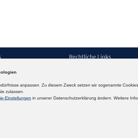
s
Rechtliche Links
Impressum
ologien
etter
Datenschutzerklärung
Erklärung zur Barrierefreiheit
edürfnisse anpassen. Zu diesem Zweck setzen wir sogenannte Cookies
Barrieren melden
ie zulassen.
ie-Einstellungen
in unserer Datenschutzerklärung ändern. Weitere Info