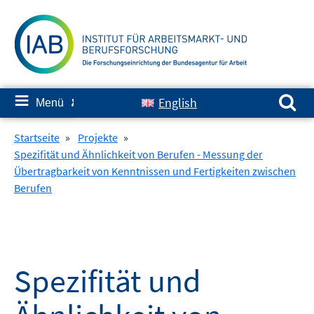
Springe
zum
Inhalt
Suchen nach:
≡
English
Menü
✘
Startseite
»
Projekte
»
Spezifität und Ähnlichkeit von Berufen - Messung der
Übertragbarkeit von Kenntnissen und Fertigkeiten zwischen
Berufen
Spezifität und