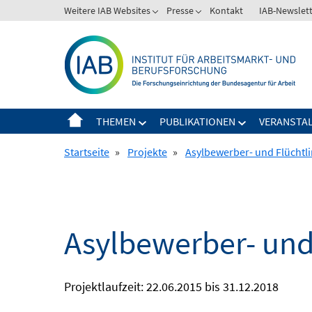
Springe
Weitere IAB Websites
Presse
Kontakt
IAB-Newslet
zum
Inhalt
THEMEN
PUBLIKATIONEN
VERANSTA
Startseite
»
Projekte
»
Asylbewerber- und Flüchtl
Asylbewerber- und
Projektlaufzeit: 22.06.2015 bis 31.12.2018