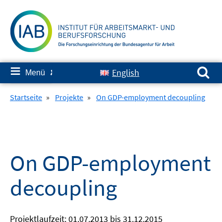
Springe
zum
Inhalt
Suchen nach:
≡
English
Menü
✘
Startseite
»
Projekte
»
On GDP-employment decoupling
On GDP-employment
decoupling
Projektlaufzeit: 01.07.2013 bis 31.12.2015