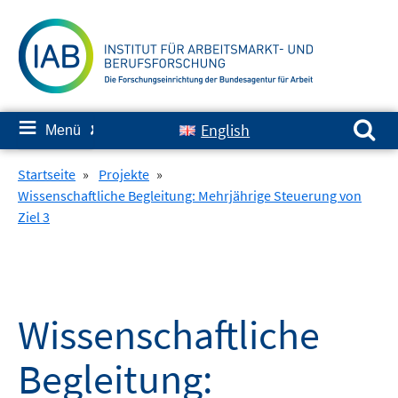
Springe
zum
Inhalt
Suchen nach:
≡
English
Menü
✘
Startseite
»
Projekte
»
Wissenschaftliche Begleitung: Mehrjährige Steuerung von
Ziel 3
Wissenschaftliche
Begleitung: