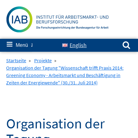
Springe
zum
Inhalt
Suchen nach:
≡
English
Menü
✘
Startseite
»
Projekte
»
Organisation der Tagung "Wissenschaft trifft Praxis 2014:
Greening Economy - Arbeitsmarkt und Beschäftigung in
Zeiten der Energiewende" (30./31. Juli 2014)
Organisation der