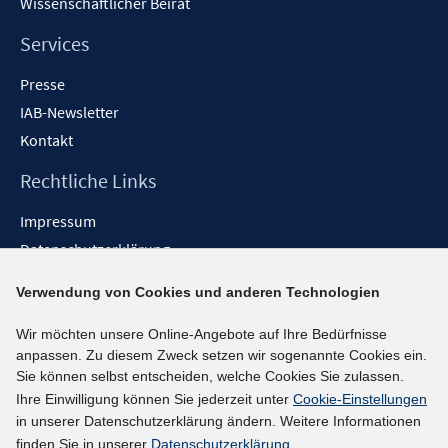
Wissenschaftlicher Beirat
Services
Presse
IAB-Newsletter
Kontakt
Rechtliche Links
Impressum
Datenschutzerklärung
Erklärung zur Barrierefreiheit
Verwendung von Cookies und anderen Technologien
Barrieren melden
Wir möchten unsere Online-Angebote auf Ihre Bedürfnisse
Social-Media-Kanäle
anpassen. Zu diesem Zweck setzen wir sogenannte Cookies ein.
Sie können selbst entscheiden, welche Cookies Sie zulassen.
BlueSky
Ihre Einwilligung können Sie jederzeit unter
Cookie-Einstellungen
YouTube
in unserer Datenschutzerklärung ändern. Weitere Informationen
LinkedIn
finden Sie in unserer
Datenschutzerklärung
.