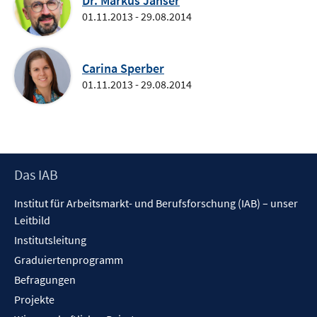
Dr. Markus Janser
01.11.2013 - 29.08.2014
Carina Sperber
01.11.2013 - 29.08.2014
Footer
Das IAB
Inhalt
Institut für Arbeitsmarkt- und Berufsforschung (IAB) – unser
Leitbild
Institutsleitung
Graduiertenprogramm
Befragungen
Projekte