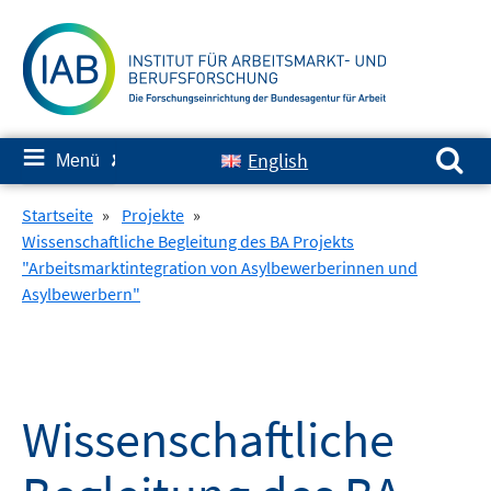
Springe
zum
Inhalt
Suchen nach:
≡
English
Menü
✘
Startseite
»
Projekte
»
Wissenschaftliche Begleitung des BA Projekts
"Arbeitsmarktintegration von Asylbewerberinnen und
Asylbewerbern"
Wissenschaftliche