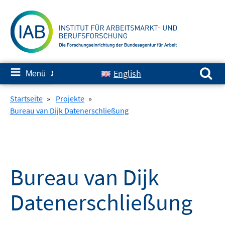
Springe
zum
Inhalt
Suchen nach:
≡
English
Menü
✘
Startseite
»
Projekte
»
Bureau van Dijk Datenerschließung
Bureau van Dijk
Datenerschließung