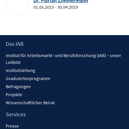
Dr. Florian Zimmermann
01.05.2015 - 30.04.2019
Footer
Das IAB
Inhalt
Institut für Arbeitsmarkt- und Berufsforschung (IAB) – unser
Leitbild
Institutsleitung
Graduiertenprogramm
Befragungen
Projekte
Wissenschaftlicher Beirat
Services
Presse