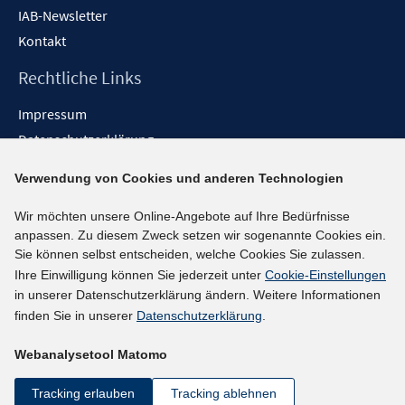
IAB-Newsletter
Kontakt
Rechtliche Links
Impressum
Datenschutzerklärung
Erklärung zur Barrierefreiheit
Verwendung von Cookies und anderen Technologien
Barrieren melden
Wir möchten unsere Online-Angebote auf Ihre Bedürfnisse
Social-Media-Kanäle
anpassen. Zu diesem Zweck setzen wir sogenannte Cookies ein.
Sie können selbst entscheiden, welche Cookies Sie zulassen.
BlueSky
Ihre Einwilligung können Sie jederzeit unter
Cookie-Einstellungen
YouTube
in unserer Datenschutzerklärung ändern. Weitere Informationen
LinkedIn
finden Sie in unserer
Datenschutzerklärung
.
XING
Webanalysetool Matomo
kununu
Netiquette
Tracking erlauben
Tracking ablehnen