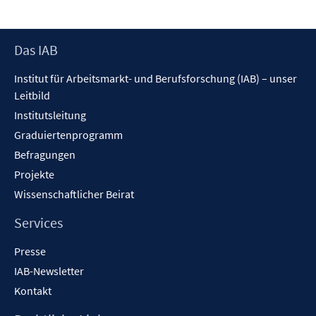
Footer
Das IAB
Inhalt
Institut für Arbeitsmarkt- und Berufsforschung (IAB) – unser
Leitbild
Institutsleitung
Graduiertenprogramm
Befragungen
Projekte
Wissenschaftlicher Beirat
Services
Presse
IAB-Newsletter
Kontakt