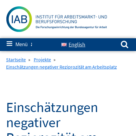
Springe
zum
Inhalt
Suchen nach:
≡
English
Menü
✘
Startseite
»
Projekte
»
Einschätzungen negativer Reziprozität am Arbeitsplatz
Einschätzungen
negativer