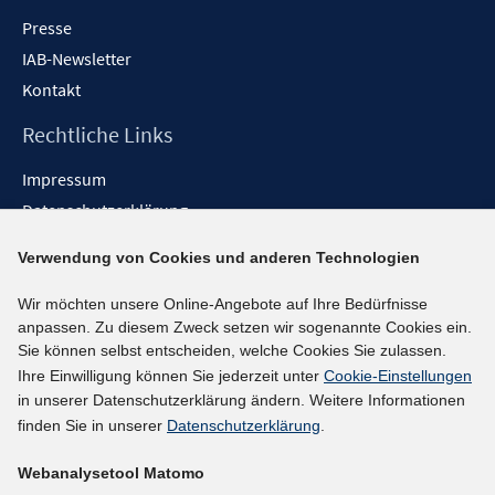
Presse
IAB-Newsletter
Kontakt
Rechtliche Links
Impressum
Datenschutzerklärung
Erklärung zur Barrierefreiheit
Verwendung von Cookies und anderen Technologien
Barrieren melden
Wir möchten unsere Online-Angebote auf Ihre Bedürfnisse
Social-Media-Kanäle
anpassen. Zu diesem Zweck setzen wir sogenannte Cookies ein.
Sie können selbst entscheiden, welche Cookies Sie zulassen.
BlueSky
Ihre Einwilligung können Sie jederzeit unter
Cookie-Einstellungen
YouTube
in unserer Datenschutzerklärung ändern. Weitere Informationen
LinkedIn
finden Sie in unserer
Datenschutzerklärung
.
XING
Webanalysetool Matomo
kununu