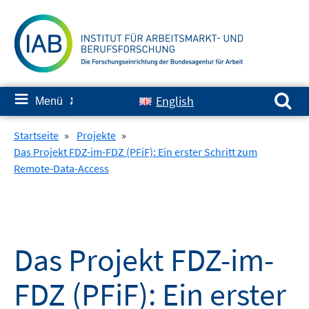
Springe
zum
Inhalt
Suchen nach:
≡
English
Menü
✘
Startseite
»
Projekte
»
Das Projekt FDZ-im-FDZ (PFiF): Ein erster Schritt zum
Remote-Data-Access
Das Projekt FDZ-im-
FDZ (PFiF): Ein erster