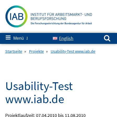
Springe
zum
Inhalt
Suchen nach:
≡
English
Menü
✘
Startseite
»
Projekte
»
Usability-Test www.iab.de
Usability-Test
www.iab.de
Projektlaufzeit: 07.04.2010 bis 11.08.2010