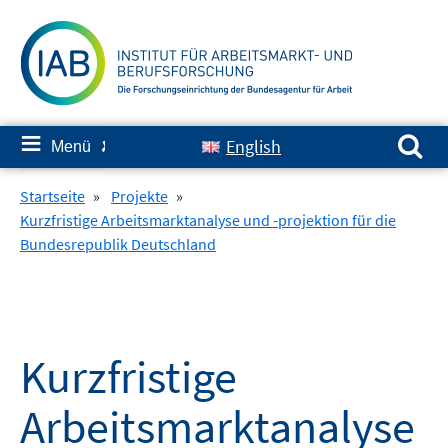
Springe
zum
Inhalt
Suchen nach:
≡
English
Menü
✘
Startseite
»
Projekte
»
Kurzfristige Arbeitsmarktanalyse und -projektion für die
Bundesrepublik Deutschland
Kurzfristige
Arbeitsmarktanalyse