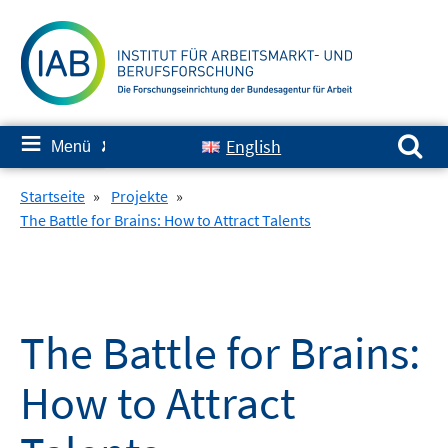
Springe
zum
Inhalt
Suchen nach:
≡
English
Menü
✘
Startseite
»
Projekte
»
The Battle for Brains: How to Attract Talents
The Battle for Brains:
How to Attract