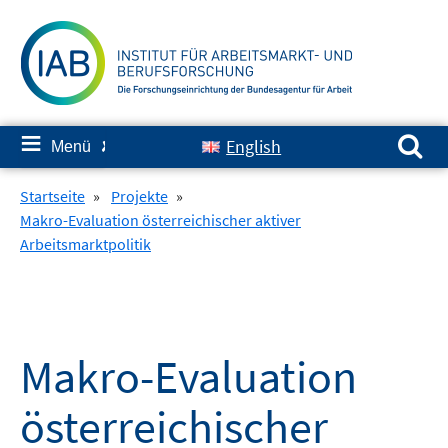
Springe
zum
Inhalt
Suchen nach:
≡
English
Menü
✘
Startseite
»
Projekte
»
Makro-Evaluation österreichischer aktiver
Arbeitsmarktpolitik
Makro-Evaluation
österreichischer