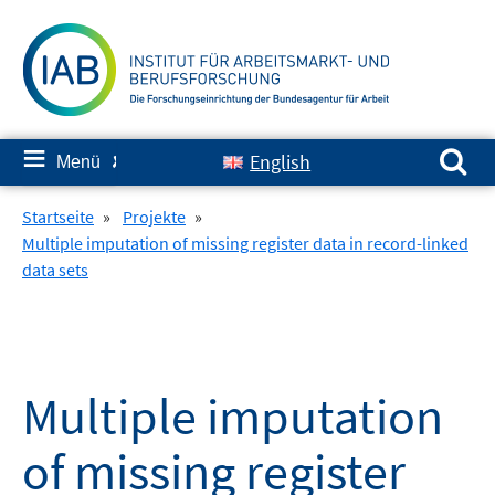
Springe
zum
Inhalt
Suchen nach:
≡
English
Menü
✘
Startseite
»
Projekte
»
Multiple imputation of missing register data in record-linked
data sets
Multiple imputation
of missing register