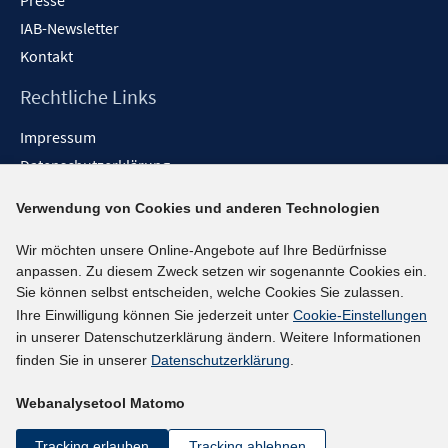
Presse
IAB-Newsletter
Kontakt
Rechtliche Links
Impressum
Datenschutzerklärung
Erklärung zur Barrierefreiheit
Verwendung von Cookies und anderen Technologien
Barrieren melden
Wir möchten unsere Online-Angebote auf Ihre Bedürfnisse
Social-Media-Kanäle
anpassen. Zu diesem Zweck setzen wir sogenannte Cookies ein.
Sie können selbst entscheiden, welche Cookies Sie zulassen.
BlueSky
Ihre Einwilligung können Sie jederzeit unter
Cookie-Einstellungen
YouTube
in unserer Datenschutzerklärung ändern. Weitere Informationen
LinkedIn
finden Sie in unserer
Datenschutzerklärung
.
XING
Webanalysetool Matomo
kununu
Netiquette
Tracking erlauben
Tracking ablehnen