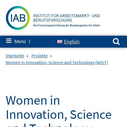
Springe
zum
Inhalt
Suchen nach:
≡
English
Menü
✘
Startseite
»
Projekte
»
Women in Innovation, Science and Technology (WIST)
Women in
Innovation, Science