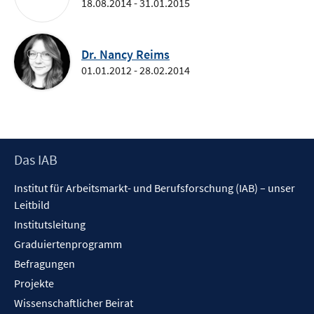
18.08.2014 - 31.01.2015
Dr. Nancy Reims
01.01.2012 - 28.02.2014
Footer
Das IAB
Inhalt
Institut für Arbeitsmarkt- und Berufsforschung (IAB) – unser
Leitbild
Institutsleitung
Graduiertenprogramm
Befragungen
Projekte
Wissenschaftlicher Beirat