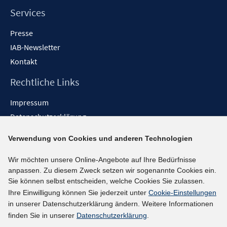
Services
Presse
IAB-Newsletter
Kontakt
Rechtliche Links
Impressum
Datenschutzerklärung
Erklärung zur Barrierefreiheit
Verwendung von Cookies und anderen Technologien
Barrieren melden
Wir möchten unsere Online-Angebote auf Ihre Bedürfnisse
Social-Media-Kanäle
anpassen. Zu diesem Zweck setzen wir sogenannte Cookies ein.
Sie können selbst entscheiden, welche Cookies Sie zulassen.
BlueSky
Ihre Einwilligung können Sie jederzeit unter
Cookie-Einstellungen
YouTube
in unserer Datenschutzerklärung ändern. Weitere Informationen
LinkedIn
finden Sie in unserer
Datenschutzerklärung
.