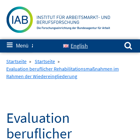
Springe
zum
Inhalt
Suchen nach:
≡
English
Menü
✘
Startseite
»
Startseite
»
Evaluation beruflicher Rehabilitationsmaßnahmen im
Rahmen der Wiedereingliederung
Evaluation
beruflicher