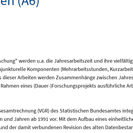
en (A6)
hung" werden u.a. die Jahresarbeitszeit und ihre vielfälti
junkturelle Komponenten (Mehrarbeitsstunden, Kurzarbeit),
sis dieser Arbeiten werden Zusammenhänge zwischen Jahres
m Rahmen eines (Dauer-)Forschungsprojekts ausführliche A
Gesamtrechnung (VGR) des Statistischen Bundesamtes integri
en und Jahren ab 1991 vor. Mit dem Aufbau eines einheitli
und der damit verbundenen Revision des alten Datenbesta