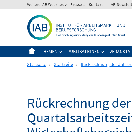
Springe
Weitere IAB Websites
Presse
Kontakt
IAB-Newslet
zum
Inhalt
THEMEN
PUBLIKATIONEN
VERANSTA
Startseite
»
Startseite
»
Rückrechnung der Jahresar
Rückrechnung der 
Quartalsarbeitszei