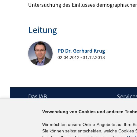
Untersuchung des Einflusses demographischer D
Leitung
PD Dr. Gerhard Krug
02.04.2012 - 31.12.2013
Footer
Das IAB
Service
Inhalt
Institut für Arbeitsmarkt- und
Presse
Verwendung von Cookies und anderen Techn
Berufsforschung (IAB) – unser Leitbild
IAB-Newsl
Institutsleitung
Kontakt
Wir möchten unsere Online-Angebote auf Ihre B
Graduiertenprogramm
Sie können selbst entscheiden, welche Cookies S
Befragungen