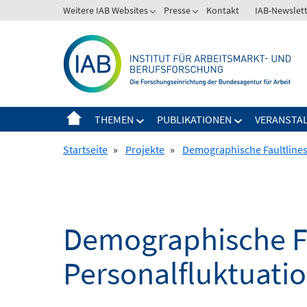
Springe
Weitere IAB Websites
Presse
Kontakt
IAB-Newslet
zum
Inhalt
THEMEN
PUBLIKATIONEN
VERANSTA
Startseite
»
Projekte
»
Demographische Faultlines,
Demographische Fa
Personalfluktuati