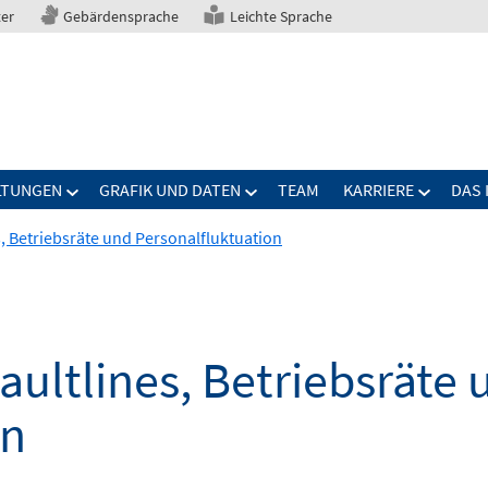
ter
Gebärdensprache
Leichte Sprache
LTUNGEN
GRAFIK UND DATEN
TEAM
KARRIERE
DAS 
 Betriebsräte und Personalfluktuation
ultlines, Betriebsräte 
on