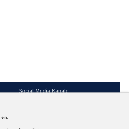
Social-Media-Kanäle
BlueSky
YouTube
LinkedIn
 ein.
XING